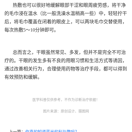
热敷也可以很好地缓解眼部干涩和眼周疲劳感，将干净
的毛巾浸在温水（比一般洗澡水温稍高一些）中，轻轻拧干
后，将毛巾覆盖在闭着的眼皮上，可以两块毛巾交替使用，
每次热敷5～10分钟即可。
总而言之，干眼虽然常见、多发，但并不是完全不可治
疗的。干眼的发生多有不良的用眼习惯和生活方式等诱因，
通过改善相关行为，合理使用药物等治疗手段，都可以得到
有效预防和缓解。
医学科普仅供参考，不作为诊断治疗依据！
图片来源：原创设计、摄图网
上一篇：
你真的知道蓝光的利与弊吗？